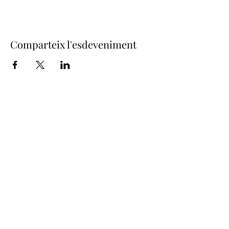
Comparteix l'esdeveniment
Junta de Confraries de Setmana
Santa
- Girona -
juntaconfrariesgirona@gmail.com
Amb la col·laboració de: