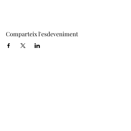
Comparteix l'esdeveniment
Junta de Confraries de Setmana
Santa
- Girona -
juntaconfrariesgirona@gmail.com
Amb la col·laboració de: