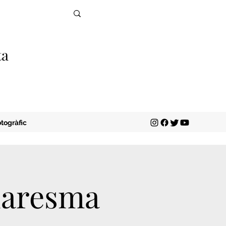
ta
togràfic
uaresma