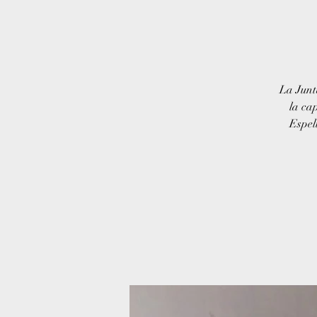
La Junt
la ca
Espel