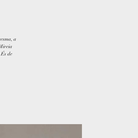
resma, a
Mireia
 És de