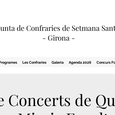
Junta de Confraries de Setmana San
- Girona -
Programes
Les Confraries
Galeria
Agenda 2026
Concurs Fo
de Concerts de Q