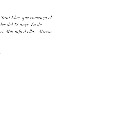
 Sant Lluc, que comença el 
es del 12 anys. És de 
i. Més info d'ella: 
Mireia 
.