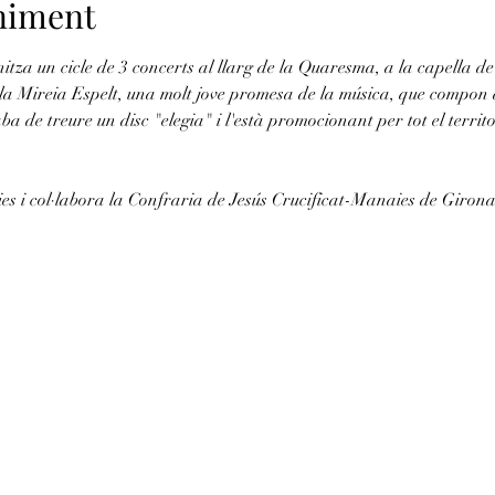
eniment
tza un cicle de 3 concerts al llarg de la Quaresma, a la capella de
a Mireia Espelt, una molt jove promesa de la música, que compon d
a de treure un disc "elegia" i l'està promocionant per tot el territor
es i col·labora la Confraria de Jesús Crucificat-Manaies de Girona