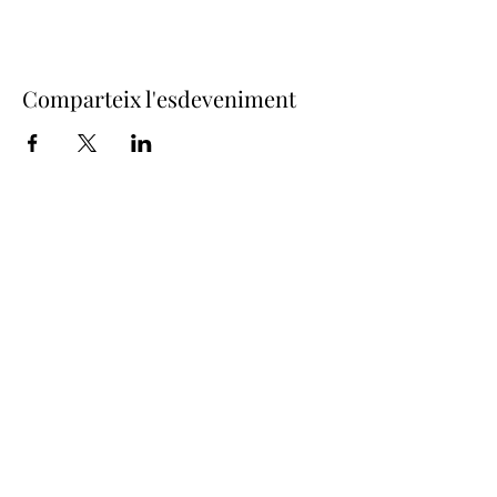
Comparteix l'esdeveniment
Junta de Confraries de Setmana
Santa
- Girona -
juntaconfrariesgirona@gmail.com
Amb la col·laboració de: