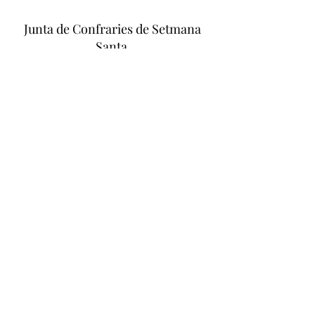
Junta de Confraries de Setmana
Santa
- Girona -
juntaconfrariesgirona@gmail.com
Amb la col·laboració de:
©2026 per Junta de Confraries de Girona