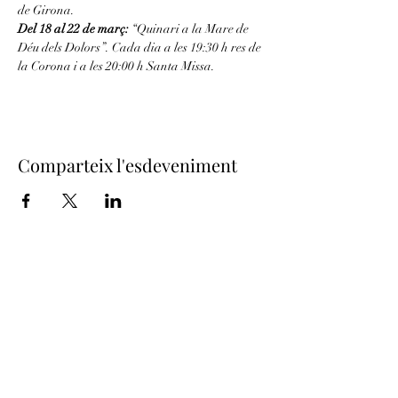
de Girona.
Del 18 al 22 de març: 
“Quinari a la Mare de 
Déu dels Dolors”. Cada dia a les 19:30 h res de 
la Corona i a les 20:00 h Santa Missa.
Comparteix l'esdeveniment
Junta de Confraries de Setmana
Santa
- Girona -
juntaconfrariesgirona@gmail.com